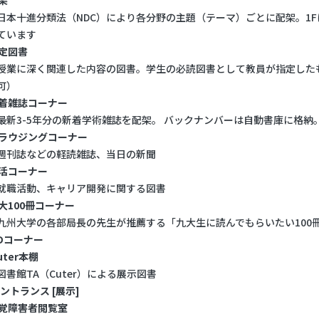
開架
十進分類法（NDC）により各分野の主題（テーマ）ごとに配架。1Fには
ています
指定図書
に深く関連した内容の図書。学生の必読図書として教員が指定したも
可）
新着雑誌コーナー
3-5年分の新着学術雑誌を配架。 バックナンバーは自動書庫に格納
ブラウジングコーナー
誌などの軽読雑誌、当日の新聞
就活コーナー
活動、キャリア開発に関する図書
九大100冊コーナー
大学の各部局長の先生が推薦する「九大生に読んでもらいたい100
CDコーナー
Cuter本棚
館TA（Cuter）による展示図書
エントランス [展示]
視覚障害者閲覧室