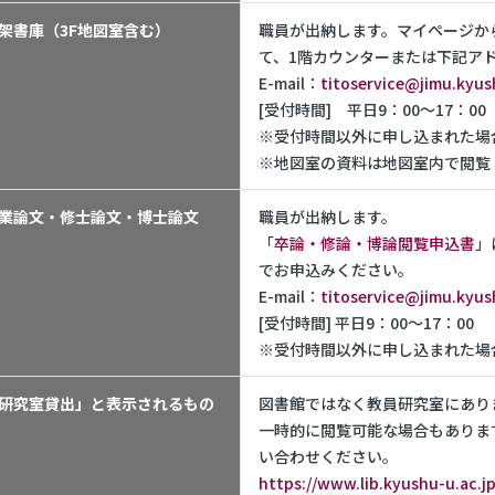
架書庫（3F地図室含む）
職員が出納します。マイページか
て、1階カウンターまたは下記ア
E-mail：
titoservice@jimu.kyus
[受付時間] 平日9：00～17：00
※受付時間以外に申し込まれた場
※地図室の資料は地図室内で閲覧
業論文・修士論文・博士論文
職員が出納します。
「
卒論・修論・博論閲覧申込書
」
でお申込みください。
E-mail：
titoservice@jimu.kyus
[受付時間] 平日9：00～17：00
※受付時間以外に申し込まれた場
研究室貸出」と表示されるもの
図書館ではなく教員研究室にあり
一時的に閲覧可能な場合もありま
い合わせください。
https://www.lib.kyushu-u.ac.j