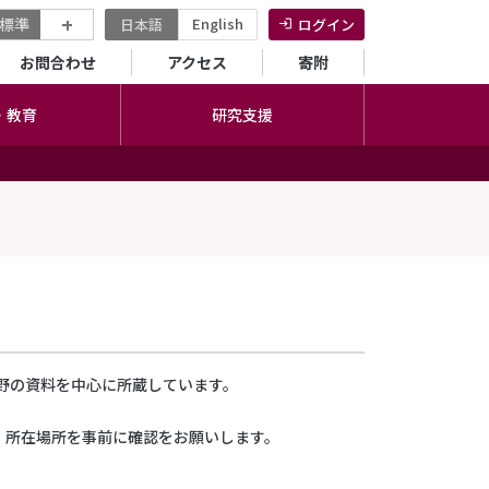
+
標準
English
日本語
ログイン
セカンダリーメニュー
お問合わせ
アクセス
寄附
・教育
研究支援
野の資料を中心に所蔵しています。
、所在場所を事前に確認をお願いします。