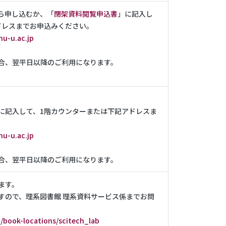
ら申し込むか、「
閉架資料閲覧申込書
」に記入し
ドレスまでお申込みください。
hu-u.ac.jp
合、翌平日以降のご利用になります。
に記入して、1階カウンターまたは下記アドレスま
hu-u.ac.jp
合、翌平日以降のご利用になります。
ます。
すので、理系図書館 理系資料サービス係までお問
p/book-locations/scitech_lab