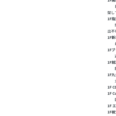
1F
日本
架し
1F
授業
出不
1F
最新
1F
週刊
1F
就職
1F
九州
1F 
1F 
図書
1F 
1F