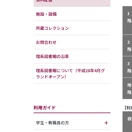
1
施設・設備
階
所蔵コレクション
2
お問合わせ
階
理系図書館の沿革
3
理系図書館について（平成28年4月グ
階
ランドオープン）
地
階
利用ガイド
【利
自
学生・教職員の方