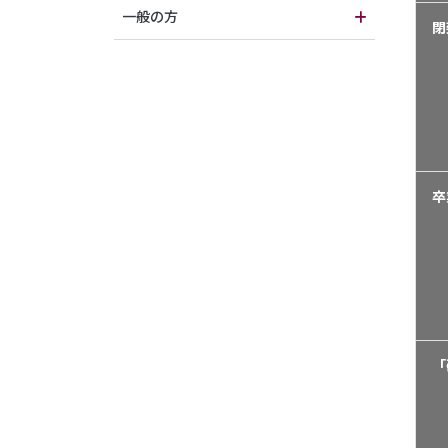
一般の方
閉
卒
「