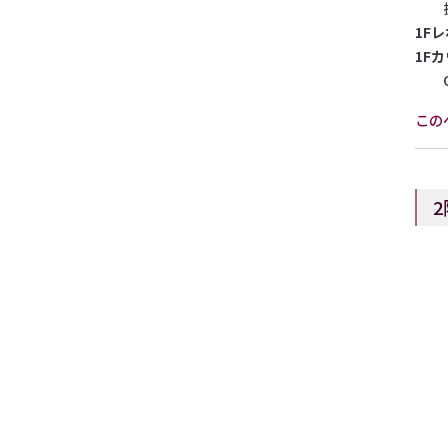
拡大
1F
1F
CD
この
2