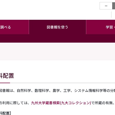
−
・調べる
図書館を使う
学習
料配置
図書館は、自然科学、数理科学、農学、工学、システム情報科学等の分
の利用に際しては、
九州大学蔵書検索(九大コレクション)
で所蔵の有無
料配置】