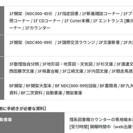
1F開架（NDC000-459）/ 1F指定図書 / 1F新着雑誌コーナー / 1
冊コーナー / 1F CDコーナー / 1F Cuter本棚 / 1F エントランス
ーナー / 1Fカウンター
2F開架（NDC460-999）/ 2F国際交流ラウンジ / 2F文庫新書 / 2F
3F数理独自分類 / 3F地形図・地質図・天気図 / 3F杉文庫 / 3F渡邊文庫 
西田藤次文庫 / 3F県農会報 / 3F江崎文庫 / 3F内田文庫 / 3F競走馬資料
BF開架 / BF開架大型本 / BF NDC(000-999)旧版 / BF農簡易 / 
資料 / BF二次資料 / 自動書庫 / 閉架書庫
用に手続きが必要な資料】
動書庫
理系図書館カウンターの専用端
[受付時間] 開館時間中（web出庫