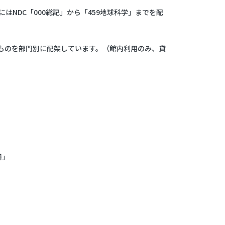
NDC「000総記」から「459地球科学」までを配
のを部門別に配架しています。（館内利用のみ、貸
。
冊」