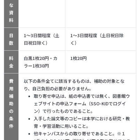
な
資
料
日
1～3日間程度（土
1～3日間程度（土日祝日除
数
日祝日除く）
く）
料
白黒1枚20円・カ
1枚20円
金
ラー1枚30円
費
以下の条件全てに該当するものは、補助の対象とな
用
り、自己負担の必要がありません。
補
取り寄せ申込は、紙の申込書では無く、図書館ウ
助
ェブサイトの申込フォーム（SSO-KIDでログイ
の
ン）で行ったものであること。
条
入手した論文等のコピーは本学における研究・教
件
育・学習活動に用いること。
他キャンパスからの取り寄せであること。※１