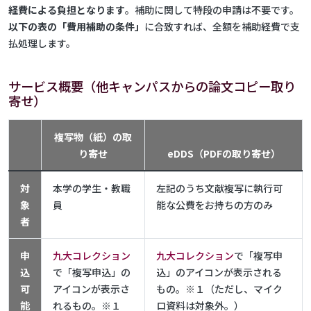
経費による負担となります
。補助に関して特段の申請は不要です。
以下の表の「費用補助の条件」
に合致すれば、全額を補助経費で支
払処理します。
サービス概要（他キャンパスからの論文コピー取り
寄せ）
複写物（紙）の取
り寄せ
eDDS（PDFの取り寄せ）
対
本学の学生・教職
左記のうち文献複写に執行可
象
員
能な公費をお持ちの方のみ
者
申
九大コレクション
九大コレクション
で「複写申
込
で「複写申込」の
込」のアイコンが表示される
可
アイコンが表示さ
もの。※１（ただし、マイク
能
れるもの。※１
ロ資料は対象外。）