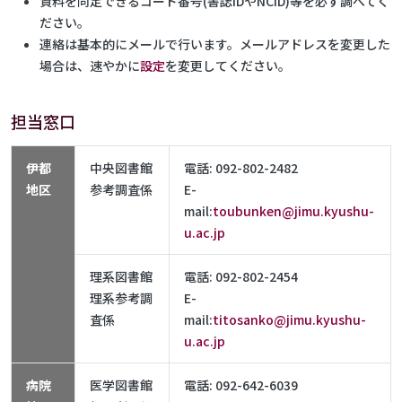
資料を同定できるコード番号(書誌IDやNCID)等を必ず調べてく
ださい。
連絡は基本的にメールで行います。メールアドレスを変更した
場合は、速やかに
設定
を変更してください。
担当窓口
伊都
中央図書館
電話: 092-802-2482
地区
参考調査係
E-
mail:
toubunken@jimu.kyushu-
u.ac.jp
理系図書館
電話: 092-802-2454
理系参考調
E-
査係
mail:
titosanko@jimu.kyushu-
u.ac.jp
病院
医学図書館
電話: 092-642-6039