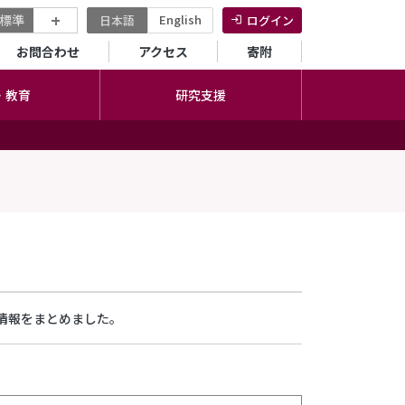
+
標準
English
日本語
ログイン
セカンダリーメニュー
お問合わせ
アクセス
寄附
・教育
研究支援
情報をまとめました。