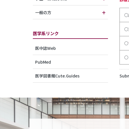
一般の方
○
○
医学系リンク
○
医中誌Web
○
PubMed
医学図書館Cute.Guides
Subm