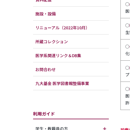
○
医
施設・設備
○
リニューアル（2022年10月）
生
所蔵コレクション
○
化
医学系関連リンク＆DB集
○
お問合わせ
プ
九大基金 医学図書館整備事業
○
医
許
利用ガイド
学生・教職員の方
診療