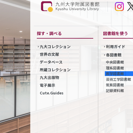
探す・調べる
図書館を使う
九大コレクション
利用ガイド
世界の文献
各図書館
データベース
中央図書館
理系図書館
所蔵コレクション
医学図書館
九大出版物
芸術工学図書館
筑紫図書館
電子展示
記録資料館
Cute.Guides