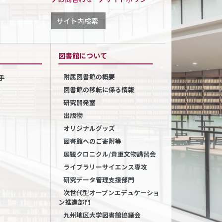
サイト内検索
図書館について
附属図書館の概要
手
図書館の移転に係る情報
研究開発室
出版物
オリジナルグッズ
図書館へのご寄附等
展観クロニクル/貴重文物講習会
ライブラリーサイエンス専攻
研究データ管理支援部門
次世代型オープンエデュケーショ
ン推進部門
九州地区大学図書館協議会