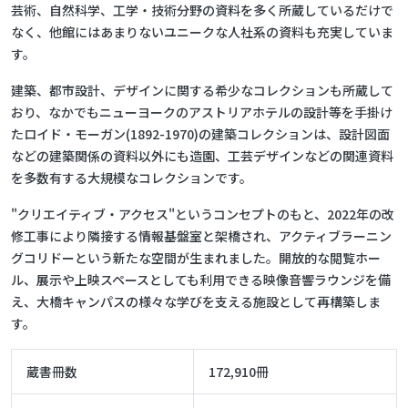
芸術、自然科学、工学・技術分野の資料を多く所蔵しているだけで
なく、他館にはあまりないユニークな人社系の資料も充実していま
す。
建築、都市設計、デザインに関する希少なコレクションも所蔵して
おり、なかでもニューヨークのアストリアホテルの設計等を手掛け
たロイド・モーガン(1892-1970)の建築コレクションは、設計図面
などの建築関係の資料以外にも造園、工芸デザインなどの関連資料
を多数有する大規模なコレクションです。
"クリエイティブ・アクセス"というコンセプトのもと、2022年の改
修工事により隣接する情報基盤室と架橋され、アクティブラーニン
グコリドーという新たな空間が生まれました。開放的な閲覧ホー
ル、展示や上映スペースとしても利用できる映像音響ラウンジを備
え、大橋キャンパスの様々な学びを支える施設として再構築しま
す。
蔵書冊数
172,910冊