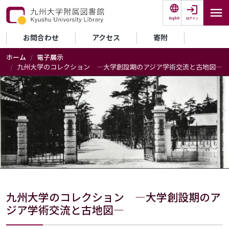
メインコンテンツに移動
ログイン
English
セカンダリーメニュー
お問合わせ
アクセス
寄附
ホーム
電子展示
九州大学のコレクション ―大学創設期のアジア学術交流と古地図―
九州大学のコレクション ―大学創設期のア
ジア学術交流と古地図―