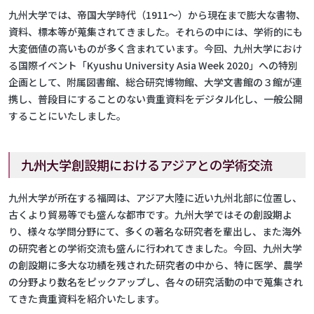
九州大学では、帝国大学時代（1911～）から現在まで膨大な書物、
資料、標本等が蒐集されてきました。それらの中には、学術的にも
大変価値の高いものが多く含まれています。今回、九州大学におけ
る国際イベント「Kyushu University Asia Week 2020」への特別
企画として、附属図書館、総合研究博物館、大学文書館の３館が連
携し、普段目にすることのない貴重資料をデジタル化し、一般公開
することにいたしました。
九州大学創設期におけるアジアとの学術交流
九州大学が所在する福岡は、アジア大陸に近い九州北部に位置し、
古くより貿易等でも盛んな都市です。九州大学ではその創設期よ
り、様々な学問分野にて、多くの著名な研究者を輩出し、また海外
の研究者との学術交流も盛んに行われてきました。今回、九州大学
の創設期に多大な功績を残された研究者の中から、特に医学、農学
の分野より数名をピックアップし、各々の研究活動の中で蒐集され
てきた貴重資料を紹介いたします。