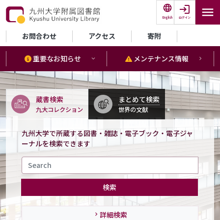
メインコンテンツに移動
ログイン
English
セカンダリーメニュー
お問合わせ
アクセス
寄附
重要なお知らせ
メンテナンス情報
蔵書検索
まとめて検索
九大コレクション
世界の文献
九州大学で所蔵する図書・雑誌・電子ブック・電子ジャ
ーナルを検索できます
検索
詳細検索