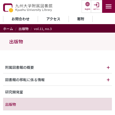
メインコンテンツに移動
ログイン
English
セカンダリーメニュー
お問合わせ
アクセス
寄附
ホーム
出版物
vol.11, no.3
出版物
メニュー（図書館について）
附属図書館の概要
図書館の移転に係る情報
研究開発室
出版物