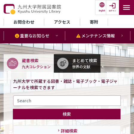
メインコンテンツに移動
ログイン
English
セカンダリーメニュー
お問合わせ
アクセス
寄附
重要なお知らせ
メンテナンス情報
蔵書検索
まとめて検索
九大コレクション
世界の文献
九州大学で所蔵する図書・雑誌・電子ブック・電子ジャ
ーナルを検索できます
検索
詳細検索