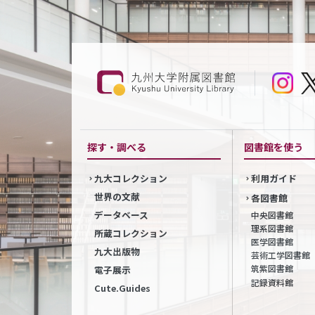
探す・調べる
図書館を使う
九大コレクション
利用ガイド
世界の文献
各図書館
データベース
中央図書館
理系図書館
所蔵コレクション
医学図書館
九大出版物
芸術工学図書館
筑紫図書館
電子展示
記録資料館
Cute.Guides