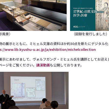
展示風景） （図録を発行しました
の展示とともに、ミヒェル文庫の資料ほか約30点を新たにデジタル化
s://www.lib.kyushu-u.ac.jp/ja/exhibition/michelcollection
示にあわせまして、ヴォルフガング・ミヒェル氏を講師としてお迎え
ページをご覧ください。
講演動画
も公開しております。