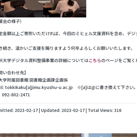
演会の様子）
金額以上ご寄附いただければ、今回のミヒェル文庫資料を含め、デジ
続き、温かいご支援を賜りますよう何卒よろしくお願いいたします。
大学デジタル資料整備事業の詳細については
こちら
のページをご覧く
問い合わせ先】
大学附属図書館 図書館企画課企画係
ail: tokkikaku[a]jimu.kyushu-u.ac.jp ※[a]は@に書き換えて下さい
092-802-2471
itted:
2023-02-17
| Updated:
2023-02-17
| Total Views: 316