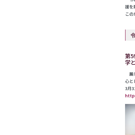
援を
この
第
学
展示
心と
3月
http