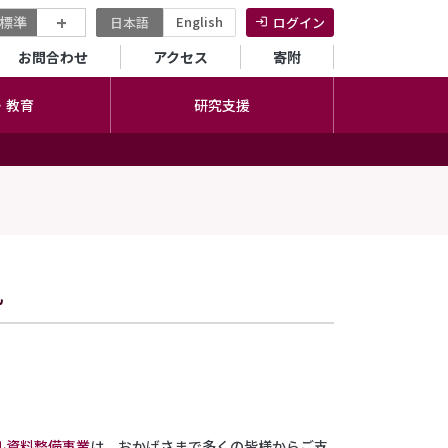
+
標準
English
日本語
ログイン
セカンダリーメニュー
お問合わせ
アクセス
寄附
・教育
研究支援
礼
ル資料整備事業
は、おかげさまで多くの皆様からご支