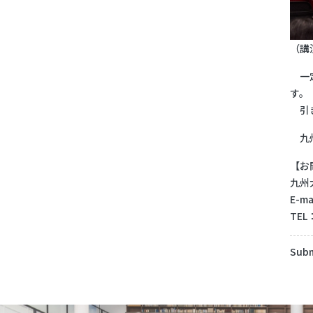
（講
一定
す。
引き
九州
【お
九州
E-m
TEL：
Subm