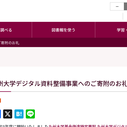
−
・調べる
図書館を使う
学習
ご寄附のお礼
州大学デジタル資料整備事業へのご寄附のお
Facebook
X
Hatena
Line
3年度に開始いたしました
九州大学基金使途特定寄附 九州大学デジタ