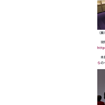
（
現物
http
本展
ら
の