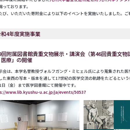
賜っております。
たび、いただいた寄附金により以下のイベントを実施いたしました。ご
令和4年度実施事業
59回附属図書館貴重文物展示・講演会（第46回貴重文物
と医療」の開催
会は、本学名誉教授ヴォルフガング・ミヒェル氏により蒐集された医
した東西の写本・版本を通して17世紀の医学交流の軌跡をたどるという
31日（金）まで医学図書館にて開催中です。
s://www.lib.kyushu-u.ac.jp/ja/events/50537