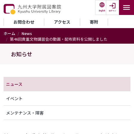
メインコンテンツに移動
ログイン
English
セカンダリーメニュー
お問合わせ
アクセス
寄附
ホーム
News
第46回貴重文物講習会の動画・配布資料を公開しました
お知らせ
メニュー（アナウンス）
ニュース
イベント
メンテナンス・障害