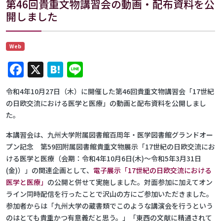
第46回貴重文物講習会の動画・配布資料を公
開しました
Web
Facebook
X
Hatena
Line
令和4年10月27日（木）に開催した第46回貴重文物講習会「17世紀
の日欧交流における医学と医療」の動画と配布資料を公開しまし
た。
本講習会は、九州大学附属図書館百周年・医学図書館グランドオー
プン記念 第59回附属図書館貴重文物展示「17世紀の日欧交流にお
ける医学と医療（会期：令和4年10月6日(木)～令和5年3月31日
(金)）」の関連企画として、
電子展示「17世紀の日欧交流における
医学と医療」
の公開と併せて実施しました。対面参加に加えてオン
ライン同時配信を行ったことで沢山の方にご参加いただきました。
参加者からは「九州大学の蔵書類でこのような講演会を行うという
のはとても貴重かつ有意義だと思う。」「東西の文献に精通されて