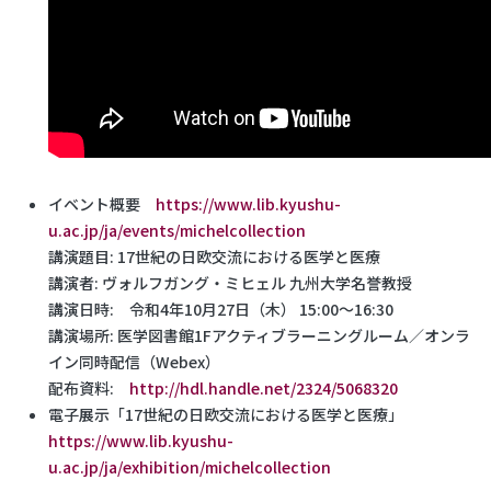
イベント概要
https://www.lib.kyushu-
u.ac.jp/ja/events/michelcollection
講演題目: 17世紀の日欧交流における医学と医療
講演者: ヴォルフガング・ミヒェル 九州大学名誉教授
講演日時: 令和4年10月27日（木） 15:00～16:30
講演場所: 医学図書館1Fアクティブラーニングルーム／オンラ
イン同時配信（Webex）
配布資料:
http://hdl.handle.net/2324/5068320
電子展示「17世紀の日欧交流における医学と医療」
https://www.lib.kyushu-
u.ac.jp/ja/exhibition/michelcollection