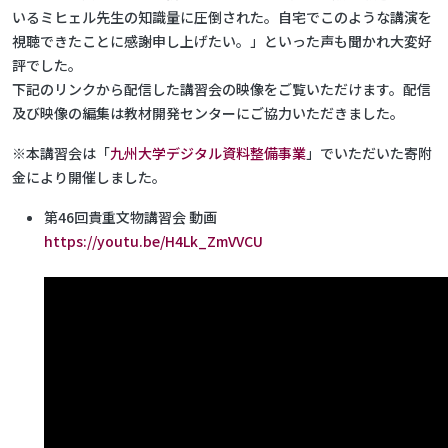
いるミヒェル先生の知識量に圧倒された。自宅でこのような講演を
視聴できたことに感謝申し上げたい。」といった声も聞かれ大変好
評でした。
下記のリンクから配信した講習会の映像をご覧いただけます。配信
及び映像の編集は教材開発センターにご協力いただきました。
※本講習会は「
九州大学デジタル資料整備事業
」でいただいた寄附
金により開催しました。
第46回貴重文物講習会 動画
https://youtu.be/H4Lk_ZmVVCU