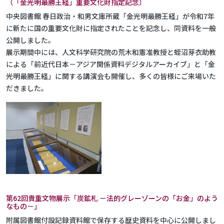
（「金光明最勝王経」重要文化財指定記念）
中央図書館 春日政治・和男文庫所蔵「金光明最勝王経」が令和7年
に新たに国の重要文化財に指定されたことを記念し、同資料を一般
公開しました。
展示期間中には、人文科学研究院の荒木和憲准教授と蛭沼芽衣助教
による「前近代日本－アジア関係資料デジタルアーカイブ」と「金
光明最勝王経」に関する講演会も開催し、多くの皆様にご来場いた
だきました。
第62回貴重文物展示「炭鉱札 －法的グレーゾーンの「お金」のよう
なもの－」
附属図書館付設記録資料館で保存する歴史資料を中心に公開しまし