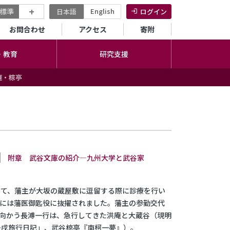
+
標準
English
日本語
ログイン
セカンダリーメニュー
お問合わせ
アクセス
寄附
・教育
研究支援
庵・椋亭
附章 武谷文庫の紹介—九州大学と武谷家
して、藩主が大坂の蔵屋敷に逗留する際に診療を行い
年には藩医御匙役に抜擢されました。藩主の参勤交代
江戸に向かう長溥一行は、急行してきた洪庵と大蔵谷（現明
壬戌旅行日記」、武谷椋亭『南柯一夢』）。