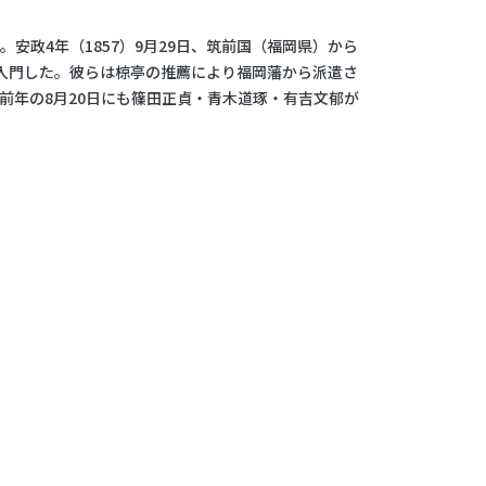
安政4年（1857）9月29日、筑前国（福岡県）から
入門した。彼らは椋亭の推薦により福岡藩から派遣さ
前年の8月20日にも篠田正貞・青木道琢・有吉文郁が
。