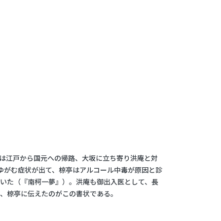
長溥は江戸から国元への帰路、大坂に立ち寄り洪庵と対
ゆがむ症状が出て、椋亭はアルコール中毒が原因と診
いた（『南柯一夢』）。洪庵も御出入医として、長
し、椋亭に伝えたのがこの書状である。