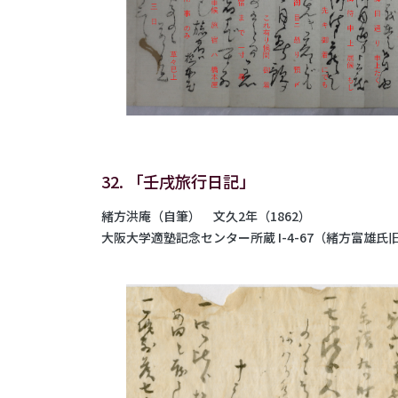
32. 「壬戌旅行日記」
緒方洪庵（自筆） 文久2年（1862）
大阪大学適塾記念センター所蔵 I-4-67（緒方富雄氏