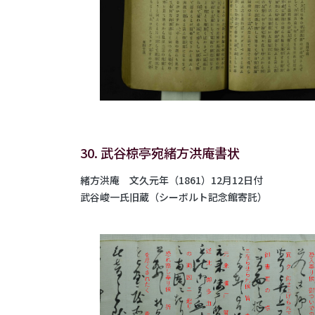
30. 武谷椋亭宛緒方洪庵書状
緒方洪庵 文久元年（1861）12月12日付
武谷峻一氏旧蔵（シーボルト記念館寄託）