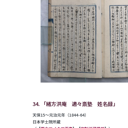
34. 「緒方洪庵 適々斎塾 姓名録」
天保15～元治元年（1844-64）
日本学士院所蔵