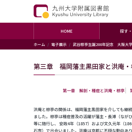
HOME
探す
メインコンテンツに移動
ホーム
電子展示
武谷椋亭生誕200年記念 大阪大
第三章 福岡藩主黒田家と洪庵・
第一章 解剖・種痘と洪庵・椋亭
洪庵と椋亭の関係は、福岡藩主黒田家を介しても継
ました。椋亭は種痘普及の活躍が藩主・長溥（ながひ
等に随行し、 安政4年（1857）および文久元年（1
石市）で出会いました。洪庵は京都に不穏な動向あ