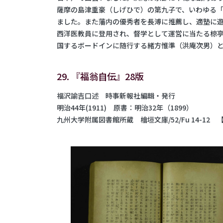
薩摩の島津重豪（しげひで）の第九子で、いわゆる
ました。また藩内の優秀者を長溥に推薦し、適塾に遊
西洋医教員に登用され、督学として運営に当たる椋亭
国するボードインに随行する緒方惟準（洪庵次男）
29. 『福翁自伝』28版
福沢諭吉口述 時事新報社編輯・発行
明治44年(1911) 原書：明治32年（1899）
九州大学附属図書館所蔵 檜垣文庫/52/Fu 14-12 