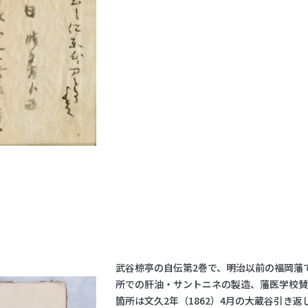
武谷椋亭の自伝第2巻で、明治以前の福岡藩
所での肝油・サントニネの製造、藩医学校
箇所は文久2年（1862）4月の大蔵谷引き