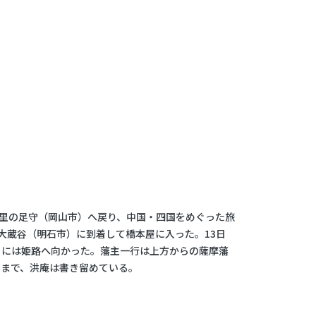
で郷里の足守（岡山市）へ戻り、中国・四国をめぐった旅
に大蔵谷（明石市）に到着して橋本屋に入った。13日
日には姫路へ向かった。藩主一行は上方からの薩摩藩
とまで、洪庵は書き留めている。