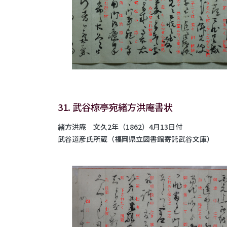
31. 武谷椋亭宛緒方洪庵書状
緒方洪庵 文久2年（1862）4月13日付
武谷道彦氏所蔵（福岡県立図書館寄託武谷文庫）