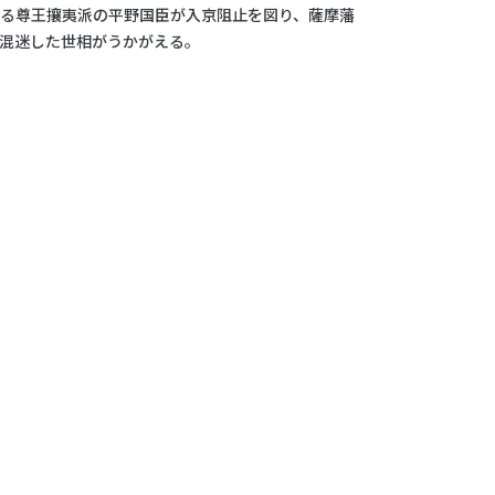
る尊王攘夷派の平野国臣が入京阻止を図り、薩摩藩
混迷した世相がうかがえる。