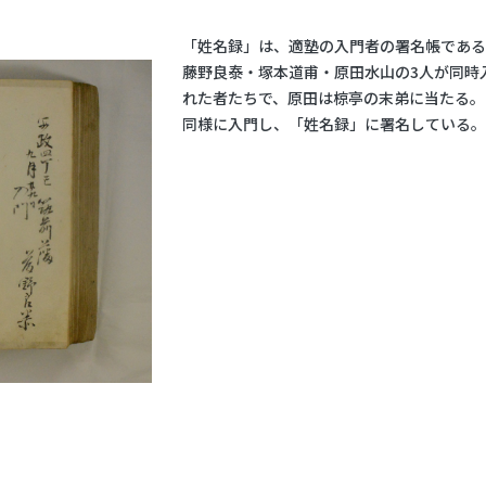
「姓名録」は、適塾の入門者の署名帳である。
藤野良泰・塚本道甫・原田水山の3人が同時
れた者たちで、原田は椋亭の末弟に当たる。
同様に入門し、「姓名録」に署名している