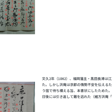
文久2年（1862）、福岡藩主・黒田長溥は
た。しかし洪庵は京都の情勢不安を伝える
う宿で待ち構える旨、本書状にしたためた。
日後には引き返して難を逃れた（緒方洪庵