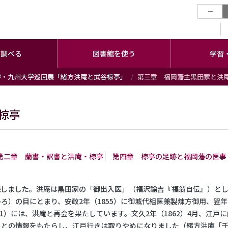
−
・調べる
図書館を使う
学習
学・九州大学巡回展「緒方洪庵と武谷椋亭」
第三章 福岡藩主黒田家と洪
椋亭
第二章 蘭書・訳書と洪庵・椋亭
第四章 椋亭の足跡と福岡藩の医事
続しました。洪庵は黒田家の「御出入医」（福沢諭吉『福翁自伝』）と
ろ）の目にとまり、安政2年（1855）に御城代組医兼製煉方御用、翌
861）には、洪庵と再会を果たしています。文久2年（1862）4月、
りとの情報をもたらし、江戸行きは取りやめになりました（緒方洪庵「