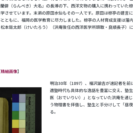
「蘭僻（らんぺき）大名」の長溥の下、西洋文物の購入に携わっていた
学させています。末弟の原田水仙もその一人です。原田は椋亭の建言によ
とともに、福岡の医学教育に尽力しました。椋亭の人材育成支援は藩内
と松本銈太郎（けいたろう）（洪庵後任の西洋医学所頭取・良順長子）に
【
精細画像
】
明治30年（1897）、福沢諭吉が速記者を
適塾時代も具体的な逸話を豊富に交え、塾
医（おでいりい）」となっていた洪庵を通じ
う物理書を拝借し、塾生と手分けして「昼
る。