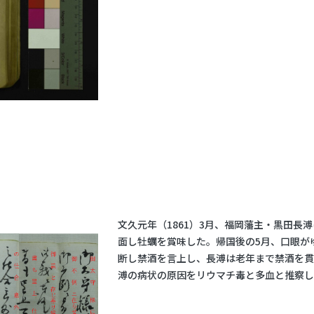
文久元年（1861）3月、福岡藩主・黒田
面し牡蠣を賞味した。帰国後の5月、口眼が
断し禁酒を言上し、長溥は老年まで禁酒を貫
溥の病状の原因をリウマチ毒と多血と推察