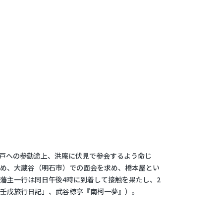
江戸への参勤途上、洪庵に伏見で参会するよう命じ
ため、大蔵谷（明石市）での面会を求め、橋本屋とい
藩主一行は同日午後4時に到着して接触を果たし、2
「壬戌旅行日記」、武谷椋亭『南柯一夢』）。