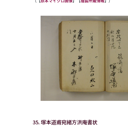
（【
原本マイクロ画像
】【
複製所蔵情報
】）
35. 塚本道甫宛緒方洪庵書状