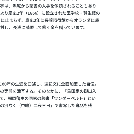
椋亭は、洪庵から蘭書の入手を依頼されることもあり
り慶応2年（1866）に設立された医学校・賛生館の
に止まらず、慶応2年に長崎精得館からオランダに帰
対し、長溥に請願して餞別金を贈っています。
前に60年の生涯を口述し、速記文に全面加筆した自伝。
生の実態を活写する。そのなかに、「黒田家の御出入
て、福岡藩主の同家の蔵書「ワンダーベルト」とい
夜の別なく（中略）二夜三日」で書写した逸話も残