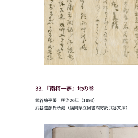
33. 『南柯一夢』地の巻
武谷椋亭著 明治26年（1893）
武谷道彦氏所蔵（福岡県立図書館寄託武谷文庫）