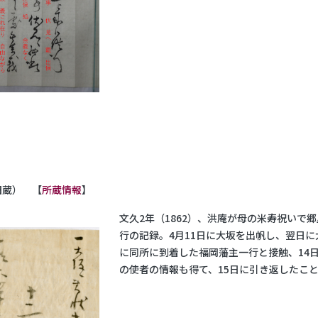
旧蔵） 【
所蔵情報
】
文久2年（1862）、洪庵が母の米寿祝い
行の記録。4月11日に大坂を出帆し、翌日
に同所に到着した福岡藩主一行と接触、14
の使者の情報も得て、15日に引き返したこ