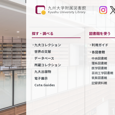
探す・調べる
図書館を使う
九大コレクション
利用ガイド
世界の文献
各図書館
データベース
中央図書館
理系図書館
所蔵コレクション
医学図書館
九大出版物
芸術工学図書館
筑紫図書館
電子展示
記録資料館
Cute.Guides