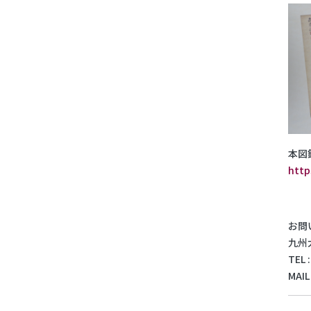
本図
http
お問
九州
TEL 
MAIL