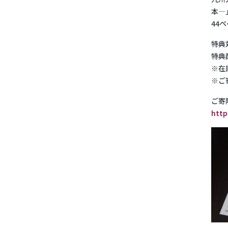
本―
44
特典
特典
※在
※ご
ご寄
http