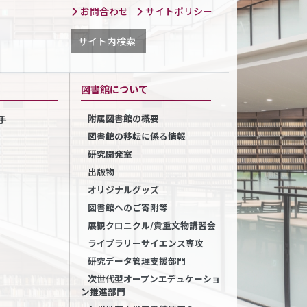
お問合わせ
サイトポリシー
サイト内検索
図書館について
附属図書館の概要
手
図書館の移転に係る情報
研究開発室
出版物
オリジナルグッズ
図書館へのご寄附等
展観クロニクル/貴重文物講習会
ライブラリーサイエンス専攻
研究データ管理支援部門
次世代型オープンエデュケーショ
ン推進部門