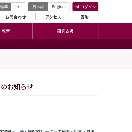
+
標準
English
日本語
ログイン
セカンダリーメニュー
お問合わせ
アクセス
寄附
・教育
研究支援
加のお知らせ
文物展示「続・雅俗繚乱 ―江戸の秘本・珍本・自筆