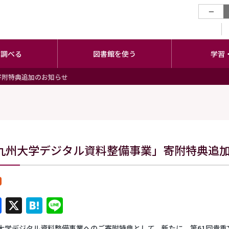
−
・調べる
図書館を使う
学習
寄附特典追加のお知らせ
九州大学デジタル資料整備事業」寄附特典追
Facebook
X
Hatena
Line
大学デジタル資料整備事業へのご寄附特典として、新たに、第61回貴重