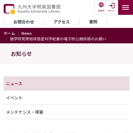
メインコンテンツに移動
ログイン
English
セカンダリーメニュー
お問合わせ
アクセス
寄附
ホーム
News
理学研究院地球惑星科学紀要の電子的公開許諾のお願い
お知らせ
メニュー（アナウンス）
ニュース
イベント
メンテナンス・障害