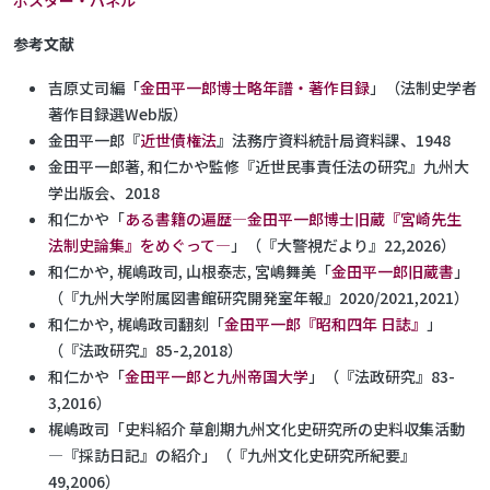
ポスター・パネル
参考文献
吉原丈司編「
金田平一郎博士略年譜・著作目録
」（法制史学者
著作目録選Web版）
金田平一郎『
近世債権法
』法務庁資料統計局資料課、1948
金田平一郎著, 和仁かや監修『近世民事責任法の研究』九州大
学出版会、2018
和仁かや「
ある書籍の遍歴―金田平一郎博士旧蔵『宮崎先生
法制史論集』をめぐって―
」（『大警視だより』22,2026）
和仁かや, 梶嶋政司, 山根泰志, 宮嶋舞美「
金田平一郎旧蔵書
」
（『九州大学附属図書館研究開発室年報』2020/2021,2021）
和仁かや, 梶嶋政司翻刻「
金田平一郎『昭和四年 日誌』
」
（『法政研究』85-2,2018）
和仁かや「
金田平一郎と九州帝国大学
」（『法政研究』83-
3,2016）
梶嶋政司「史料紹介 草創期九州文化史研究所の史料収集活動
―『採訪日記』の紹介」（『九州文化史研究所紀要』
49,2006）