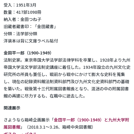
受入：1951年3月
数量：417部1098冊
納入者：金田つね子
旧蔵者蔵書印：「金田蔵書」
分類：法学部分類
洋装本は背に文庫ラベル貼付
金田平一郎（1900-1949）
法制史家。東京帝国大学法学部法律学科を卒業し、1928年より九州
帝国大学法文学部法制史講座に着任した。1934年設立の九州文化史
研究所の所員も兼任し、戦前から戦中にかけて膨大な史料を蒐集
し、現在の記録資料館法制資料部門及び九州文化史資料部門の基礎
を築いた。戦後第十三代附属図書館長となり、混迷の中の附属図書
館の再建に尽力するも、在職中に逝去した。
関連展示
さようなら箱崎企画展示「
金田平一郎（1900-1949）と九州大学附
属図書館
」（2018.3.1～3.26、箱崎中央図書館）