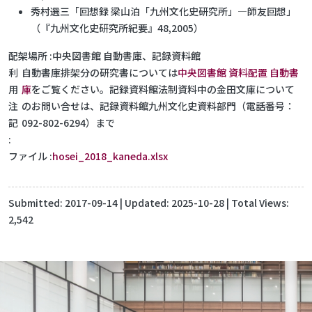
秀村選三「回想録 梁山泊「九州文化史研究所」―師友回想」
（『九州文化史研究所紀要』48,2005）
配架場所
中央図書館 自動書庫、記録資料館
利
自動書庫排架分の研究書については
中央図書館 資料配置 自動書
用
庫
をご覧ください。記録資料館法制資料中の金田文庫について
注
のお問い合せは、記録資料館九州文化史資料部門（電話番号：
記
092-802-6294）まで
ファイル
hosei_2018_kaneda.xlsx
Submitted:
2017-09-14
| Updated:
2025-10-28
| Total Views:
2,542