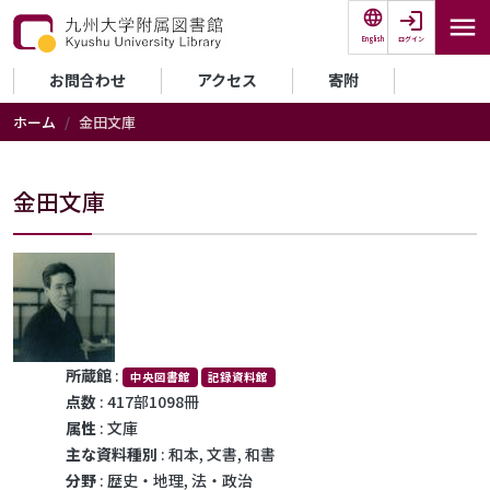
メインコンテンツに移動
ログイン
English
セカンダリーメニュー
お問合わせ
アクセス
寄附
ホーム
金田文庫
金田文庫
所蔵館
:
中央図書館
記録資料館
点数
: 417部1098冊
属性
: 文庫
主な資料種別
: 和本, 文書, 和書
分野
: 歴史・地理, 法・政治