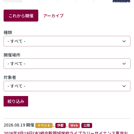
8/1(土)-8/2
オープン
キャンパ
これから開催
アーカイブ
ス企画展
「九大中
央図書館
種類
のお宝た
ち」
2026年度
オープン
開催場所
キャンパ
ス：附属
図書館で
の対面企
画
対象者
2日
3日
4日
5日
6日
7日
8日
【中央・理系図書館】旅へのいざない～その1ページが、世界へのとびらにな
る～
絞り込み
【医学図書館】展示会「本でめぐる、医学の世界」
【中央図書館】学生アルバイトによるおすすめ本展示
【医学】
馬出美術
2026.08.19 開催
,
,
イベント
伊都
Web
公開
部による
2026年8月19日(水)統合新領域学府ライブラリーサイエンス専攻お
作品展示