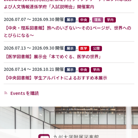
【中央図
よび人文情報連係学府「入試説明会」開催案内
書館
8/1(土)-8/2(日)】
2026.07.07 〜 2026.09.30 開催
,
,
展示
中央
理系
学内
オープン
キャンパ
【中央・理系図書館】旅へのいざない～その1ページが、世界への
ス企画展
とびらになる～
「九大中
央図書館
2026.07.13 〜 2026.09.30 開催
,
のお宝た
展示
医学
公開
ち」
【医学図書館】展示会「本でめぐる、医学の世界」
2026年度
オープン
2026.07.14 〜 2026.10.21 開催
,
展示
中央
学内
キャンパ
ス：附属
【中央図書館】学生アルバイトによるおすすめ本展示
図書館で
の対面企
画
Events を購読
9日
10日
11日
12日
13日
14日
15日
【中央・理系図書館】旅へのいざない～その1ページが、世界へのとびらにな
る～
【医学図書館】展示会「本でめぐる、医学の世界」
【中央図書館】学生アルバイトによるおすすめ本展示
16日
17日
18日
19日
20日
21日
22日