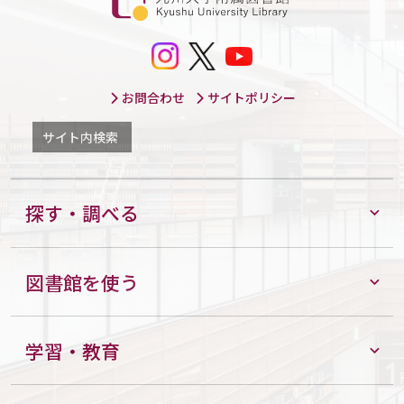
【中央・理系図書館】旅へのいざない～その1ページが、世界へのとびらにな
る～
【医学図書館】展示会「本でめぐる、医学の世界」
【中央図書館】学生アルバイトによるおすすめ本展示
お問合わせ
サイトポリシー
2026
年8月
19日
サイト内検索
(水)統
合新領
域学府
ライブ
ラリー
探す・調べる
サイエ
ンス専
攻およ
び人文
図書館を使う
情報連
係学府
「入試
説明
会」開
学習・教育
催案内
23日
24日
25日
26日
27日
28日
29日