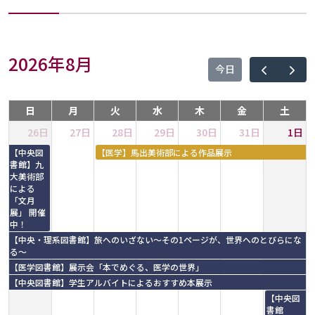
2026年8月
今日
日
月
火
水
木
金
土
26日
27日
28日
29日
30日
31日
1日
【中央図
【医学】馬出美術部による作品展示
書館】九
大美術部
による
「文月
展」 開催
中！
【中央・理系図書館】旅へのいざない～その1ページが、世界へのとびらにな
る～
【医学図書館】展示会「本でめぐる、医学の世界」
【中央図書館】学生アルバイトによるおすすめ本展示
【中央図
書館