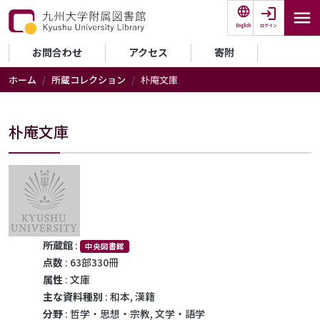
メインコンテンツに移動
ログイン
English
セカンダリーメニュー
お問合わせ
アクセス
寄附
ホーム
所蔵コレクション
朴庵文庫
朴庵文庫
所蔵館
:
中央図書館
点数
: 63部330冊
属性
: 文庫
主な資料種別
: 和本, 漢籍
分野
: 哲学・思想・宗教, 文学・語学