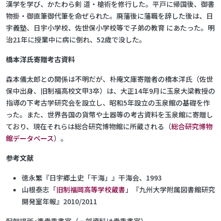
漢学を学び、かたわら剣 道・槍術を修行した。平戸に帰国後、御書
物掛・御直筆御代筆を命ぜられた。廃藩後に藩職を辞した後は、日
宇義塾、日宇小学校、佐世保小学校等で子弟の教育 にあたった。明
治21年に授業中に病に倒れ、52歳で没した。
橋本洋氏寄贈考古資料
森本儀太郎との関係は不明だが、朴庵文庫寄贈者の橋本洋氏（佐世
保中出身、旧制福高校文甲3卒）は、大正14年9月に玉泉大梁教授の
指導の下考古学研究会を設立し、昭和5年設立の玉泉館の基礎を作
った。また、世界各国の貨幣や土器等の考古資料を玉泉館に寄贈し
ており、現在それらは総合研究博物館に所蔵される（
総合研究博物
館データベース
）。
参考文献
徳永繁『日宇郷土史「干海」』干海会、1993
山根泰志「
旧制福岡高等学校蔵書
」『九州大学附属図書館研究
開発室年報』2010/2011