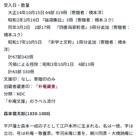
受入日・数量
大正14年10月15日 64部 319冊（寄贈者：橋本洋）
昭和2年2月16日 『論語集註』3冊（寄贈者：橋本ユク）
同年3月2日 2部17冊 『四書両家粋意』3冊分追加（寄贈者：
橋本ユク）
昭和17年10月5日 『宋学士文粋』1冊分追加（寄贈者：橋本
洋）
計67部343冊
汚損による控除：昭和3年10月1日 4部13冊
計63部 330冊
文庫印：なし。寄贈印のみ
旧蔵者蔵書印：「
朴菴藏書
」
分類：NDC
「朴庵文庫」のラベル添付
森本儀太郎(1838-1888)
平戸藩士森本一成の子として江戸本所に生まれる。名は一徳、字は
立功、号は朴庵・敬養斎。市河米庵に書を、朝川同斎・大橋訥庵に