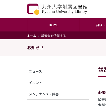
HOME
探す
メインコンテンツに移動
ホーム
講習会を依頼する
お知らせ
メニュー（アナウンス）
講
ニュース
イベント
必要
メンテナンス・障害
図書
各種