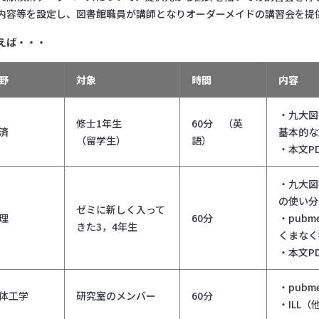
内容等を設定し、図書館職員が講師となりオーダーメイドの講習会を提
えば・・・
野
対象
時間
内容
・九大図
修士1年生
60分 （英
済
基本的な
（留学生）
語）
・本文P
・九大図
の使い分
ゼミに新しく入って
理
60分
・pubm
きた3，4年生
くまなく
・本文P
・pub
体工学
研究室のメンバー
60分
・ILL