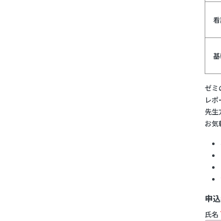
看
基
ゼミ
レポ
先生
お気
申込
氏名