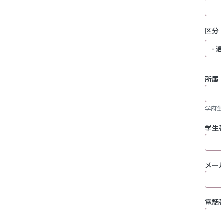
区分
区分
所属
学府
学生番
メー
電話