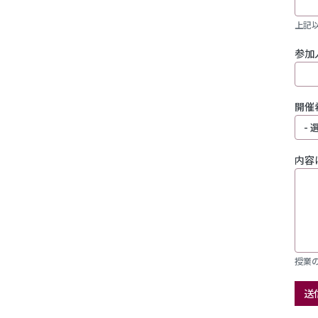
上記
参加
開催
内容
授業
送