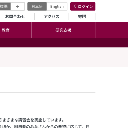
+
標準
English
日本語
ログイン
セカンダリーメニュー
お問合わせ
アクセス
寄附
・教育
研究支援
さまざまな講習会を実施しています。
うほか、利用者のみなさんからの要望に応じて、日