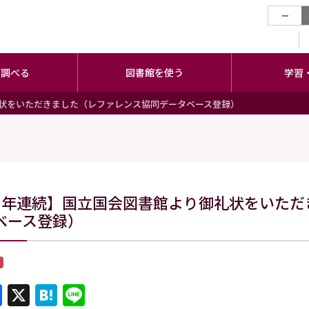
−
・調べる
図書館を使う
学習
礼状をいただきました（レファレンス協同データベース登録）
2年連続】国立国会図書館より御礼状をいただ
ベース登録）
Facebook
X
Hatena
Line