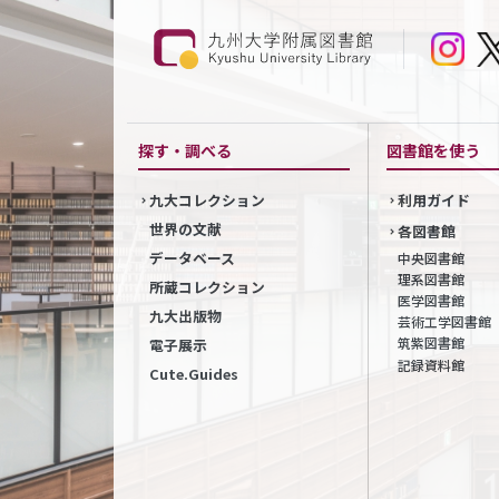
探す・調べる
図書館を使う
九大コレクション
利用ガイド
世界の文献
各図書館
データベース
中央図書館
理系図書館
所蔵コレクション
医学図書館
九大出版物
芸術工学図書館
筑紫図書館
電子展示
記録資料館
Cute.Guides