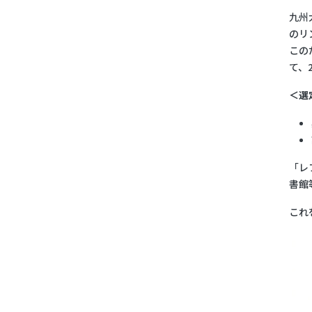
九州
のリ
この
て、
＜選
「レ
書館
これ