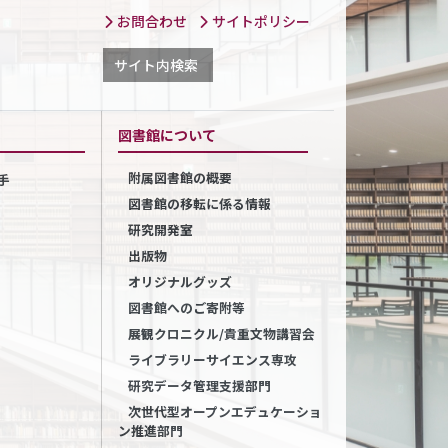
お問合わせ
サイトポリシー
サイト内検索
図書館について
附属図書館の概要
手
図書館の移転に係る情報
研究開発室
出版物
オリジナルグッズ
図書館へのご寄附等
展観クロニクル/貴重文物講習会
ライブラリーサイエンス専攻
研究データ管理支援部門
次世代型オープンエデュケーショ
ン推進部門