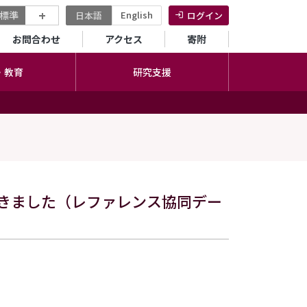
+
標準
English
日本語
ログイン
セカンダリーメニュー
お問合わせ
アクセス
寄附
・教育
研究支援
きました（レファレンス協同デー