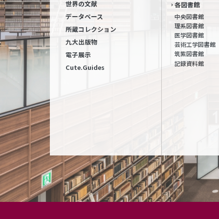
世界の文献
各図書館
データベース
中央図書館
理系図書館
所蔵コレクション
医学図書館
九大出版物
芸術工学図書館
筑紫図書館
電子展示
記録資料館
Cute.Guides