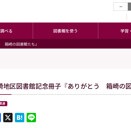
−
・調べる
図書館を使う
学習
う 箱崎の図書館たち』
崎地区図書館記念冊子『ありがとう 箱崎の
関連
Facebook
X
Hatena
Line