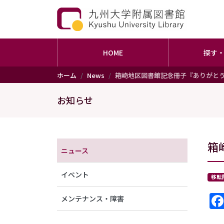
HOME
探す
メインコンテンツに移動
ホーム
News
箱崎地区図書館記念冊子『ありがと
お知らせ
メニュー（アナウンス）
箱
ニュース
イベント
移転
メンテナンス・障害