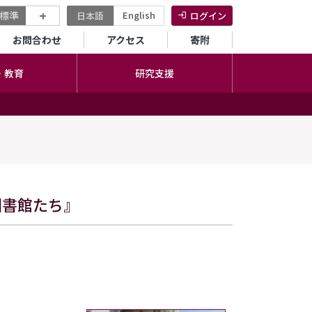
+
標準
English
日本語
ログイン
セカンダリーメニュー
お問合わせ
アクセス
寄附
・教育
研究支援
図書館たち』