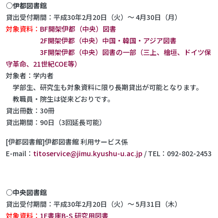
○伊都図書館
貸出受付期間：平成30年2月20日（火）～ 4月30日（月）
対象資料：
BF開架伊都（中央）図書
2F開架伊都（中央）中国・韓国・アジア図書
3F開架伊都（中央）図書の一部（三上、檜垣、ドイツ保
守革命、21世紀COE等）
対象者：学内者
学部生、研究生も対象資料に限り長期貸出が可能となります。
教職員・院生は従来どおりです。
貸出冊数：30冊
貸出期間：90日（3回延長可能）
[伊都図書館]伊都図書館 利用サービス係
E-mail：
titoservice@jimu.kyushu-u.ac.jp
/ TEL：092-802-2453
○中央図書館
貸出受付期間：平成30年2月20日（火）～ 5月31日（木）
対象資料：
1F書庫B-S 研究用図書