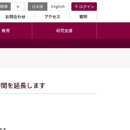
+
標準
English
日本語
ログイン
セカンダリーメニュー
お問合わせ
アクセス
寄附
・教育
研究支援
時間を延長します
ます。