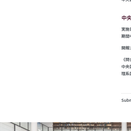
中
実施日
期間中
開館
《問
中央図
理系図
Subm