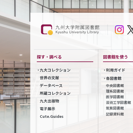
探す・調べる
図書館を使う
九大コレクション
利用ガイド
世界の文献
各図書館
データベース
中央図書館
理系図書館
所蔵コレクション
医学図書館
九大出版物
芸術工学図書館
筑紫図書館
電子展示
記録資料館
Cute.Guides