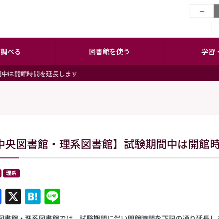
−
・調べる
図書館を使う
学習
間中は開館時間を延長します
中央図書館・理系図書館】試験期間中は開館
理系
Facebook
X
Hatena
Line
図書館・理系図書館では、試験期間に伴い開館時間を下記の通り延長し