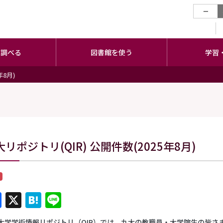
−
・調べる
図書館を使う
学習
年8月)
リポジトリ(QIR) 公開件数(2025年8月)
Facebook
X
Hatena
Line
大学学術情報リポジトリ（QIR）では、九大の教職員・大学院生の皆さ