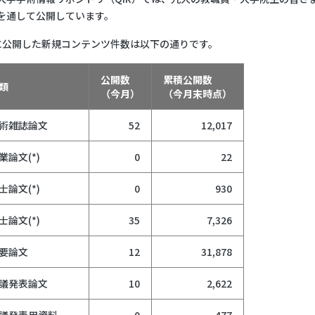
を通して公開しています。
に公開した新規コンテンツ件数は以下の通りです。
公開数
累積公開数
類
（今月）
（今月末時点）
術雑誌論文
52
12,017
業論文(*)
0
22
士論文(*)
0
930
士論文(*)
35
7,326
要論文
12
31,878
議発表論文
10
2,622
議発表用資料
0
477