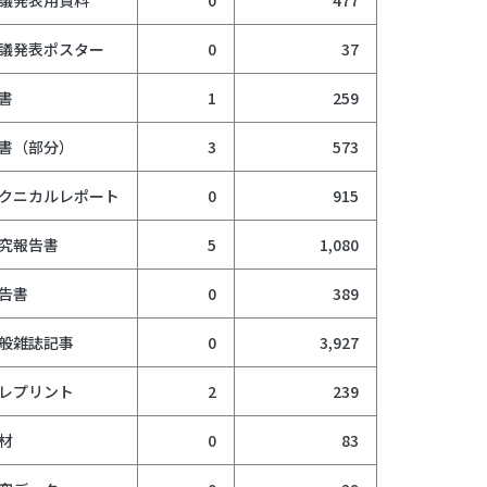
議発表ポスター
0
37
書
1
259
書（部分）
3
573
クニカルレポート
0
915
究報告書
5
1,080
告書
0
389
般雑誌記事
0
3,927
レプリント
2
239
材
0
83