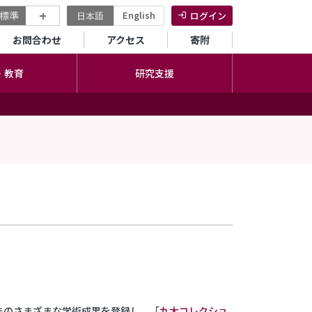
+
標準
English
日本語
ログイン
セカンダリーメニュー
お問合わせ
アクセス
寄附
・教育
研究支援
まのさまざまな学術成果を登録し、「
九大コレクショ