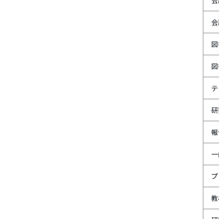
会
図
図
テ
研
報
一
プ
教