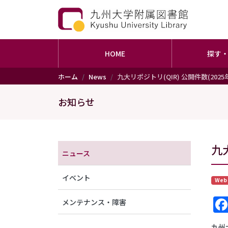
HOME
探す
メインコンテンツに移動
ホーム
News
九大リポジトリ(QIR) 公開件数(2025
お知らせ
メニュー（アナウンス）
九大
ニュース
イベント
Web
メンテナンス・障害
九州