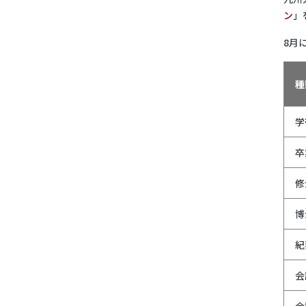
ン
」
8月
種
学
卒
修
博
紀
会
会