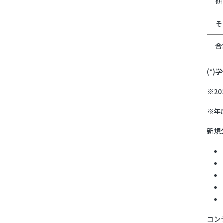
研
そ
合
(*
※2
※年
新規
コン