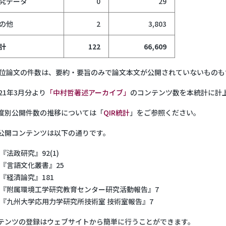
究データ
0
29
の他
2
3,803
計
122
66,609
)学位論文の件数は、要約・要旨のみで論文本文が公開されていないもの
021年3月分より
「中村哲著述アーカイブ」
のコンテンツ数を本統計に計
度別公開件数の推移については「
QIR統計
」をご参照ください。
公開コンテンツは以下の通りです。
『法政研究』92(1)
『言語文化叢書』25
『経済論究』181
『附属環境工学研究教育センター研究活動報告』7
『九州大学応用力学研究所技術室 技術室報告』7
テンツの登録はウェブサイトから簡単に行うことができます。