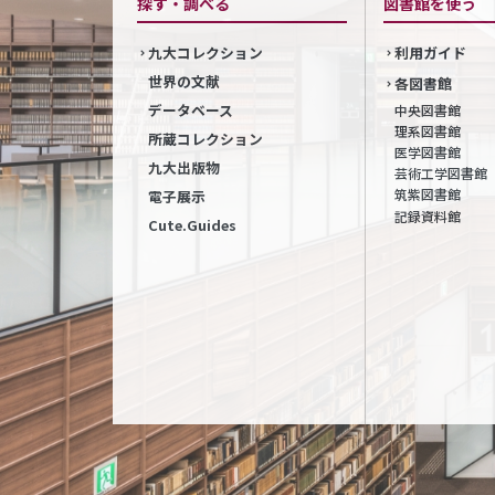
探す・調べる
図書館を使う
九大コレクション
利用ガイド
世界の文献
各図書館
データベース
中央図書館
理系図書館
所蔵コレクション
医学図書館
九大出版物
芸術工学図書館
筑紫図書館
電子展示
記録資料館
Cute.Guides