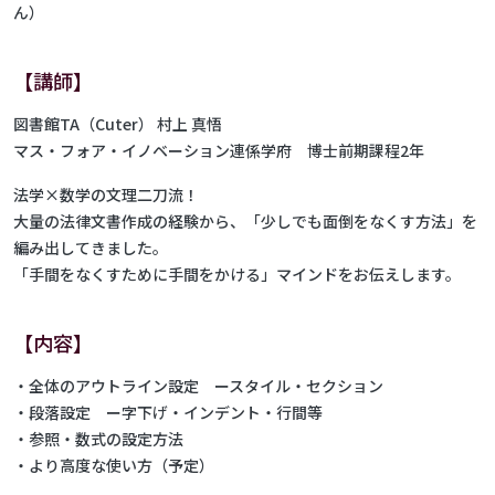
ん）
【講師】
図書館TA（Cuter） 村上 真悟
マス・フォア・イノベーション連係学府 博士前期課程2年
法学×数学の文理二刀流！
大量の法律文書作成の経験から、「少しでも面倒をなくす方法」を
編み出してきました。
「手間をなくすために手間をかける」マインドをお伝えします。
【内容】
・全体のアウトライン設定 ースタイル・セクション
・段落設定 ー字下げ・インデント・行間等
・参照・数式の設定方法
・より高度な使い方（予定）