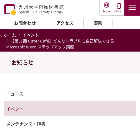
メインコンテンツに移動
ログイン
English
セカンダリーメニュー
お問合わせ
アクセス
寄附
ホーム
イベント
【第51回 Cuter Café】どんなトラブルも自己解決できる！
Microsoft Word ステップアップ講座
お知らせ
メニュー（アナウンス）
ニュース
イベント
メンテナンス・障害