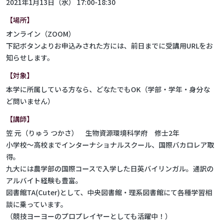
2021年1月13日（水） 17:00-18:30
【場所】
オンライン（ZOOM）
下記ボタンよりお申込みされた方には、前日までに受講用URLをお
知らせします。
【対象】
本学に所属している方なら、どなたでもOK（学部・学年・身分な
ど問いません）
【講師】
笠 元（りゅう つかさ） 生物資源環境科学府 修士2年
小学校～高校までインターナショナルスクール、国際バカロレア取
得。
九大には農学部の国際コースで入学した日英バイリンガル。通訳の
アルバイト経験も豊富。
図書館TA(Cuter)として、中央図書館・理系図書館にて各種学習相
談に乗っています。
（競技ヨーヨーのプロプレイヤーとしても活躍中！）