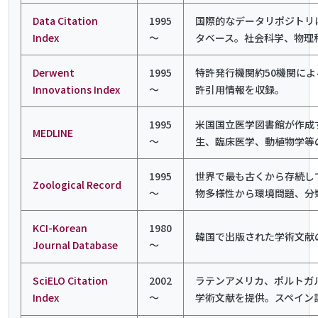
Data Citation
1995
国際的なデータリポジトリ
Index
～
タベース。社会科学、物理
Derwent
1995
特許発行機関約50機関に
Innovations Index
～
許引用情報を収録。
1995
米国国立医学図書館が作成
MEDLINE
～
生、臨床医学、動植物学等の論
1995
世界で最も古くから存続し
Zoological Record
～
物多様性から環境問題、分
KCI-Korean
1980
韓国で出版された学術文献
Journal Database
～
SciELO Citation
2002
ラテンアメリカ、ポルトガ
Index
～
学術文献を提供。スペイン