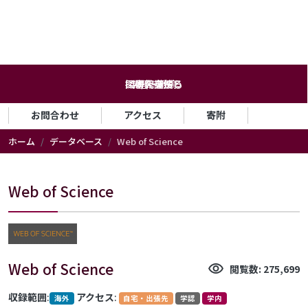
メインコンテンツに移動
探す・調べる
図書館を使う
学習・教育
研究支援
HOME
ログイン
English
セカンダリーメニュー
お問合わせ
アクセス
寄附
ホーム
データベース
Web of Science
Web of Science
Web of Science
visibility
閲覧数: 275,699
収録範囲
:
アクセス
:
海外
自宅・出張先
学認
学内