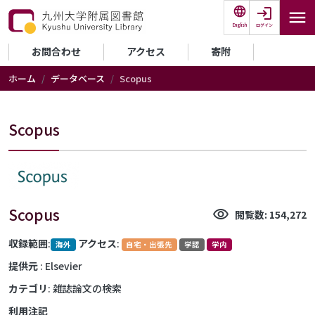
メインコンテンツに移動
ログイン
English
セカンダリーメニュー
お問合わせ
アクセス
寄附
ホーム
データベース
Scopus
Scopus
Scopus
visibility
閲覧数: 154,272
収録範囲
:
アクセス
:
海外
自宅・出張先
学認
学内
提供元
: Elsevier
カテゴリ
: 雑誌論文の検索
利用注記