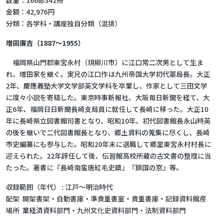
数量：166部342冊
金額：42,976円
分類：各学科・講座独自分類（混排）
増田廉吉（1887～1955）
福岡県山門郡東宮永村（現柳川市）に江口常二次男として生ま
れ、増田家を継ぐ。実兄の江口作は九州帝国大学初代薬局長。大正
2年、慶應義塾大学文学部英文学科を卒業し、作家として三田文学
に度々小説を寄稿した。東京時事新報社、大阪毎日新聞を経て、大
正6年、福岡日日新聞長崎支局員に就任して長崎に移った。大正10
年に長崎県立図書館司書となり、昭和10年、初代図書館長永山時英
の後を継いで二代図書館長となり、郷土資料の蒐集に尽くし、長崎
市史編纂にも参与した。昭和20年末に退職して郷里東宮永村村長に
迎えられた。22年辞任して後、伝習館高校所蔵の古文書の整理に当
たった。著書に『長崎南蛮唐紅毛史蹟』『鎖国の窓』等。
収録範囲（年代）
江戸～明治時代
配架
開架書架・自動書庫・準貴重書室・貴重書庫・記録資料館産
場所
業経済資料部門・九州文化史資料部門・法制資料部門