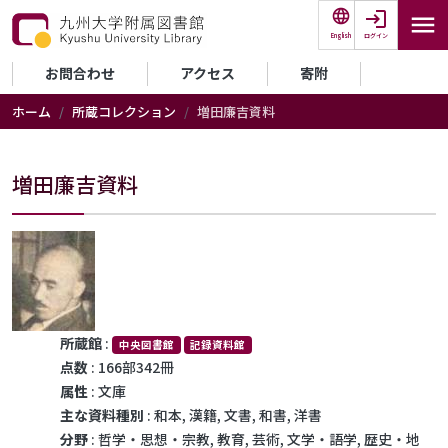
メインコンテンツに移動
ログイン
English
セカンダリーメニュー
お問合わせ
アクセス
寄附
ホーム
所蔵コレクション
増田廉吉資料
増田廉吉資料
所蔵館
:
中央図書館
記録資料館
点数
: 166部342冊
属性
: 文庫
主な資料種別
: 和本, 漢籍, 文書, 和書, 洋書
分野
: 哲学・思想・宗教, 教育, 芸術, 文学・語学, 歴史・地