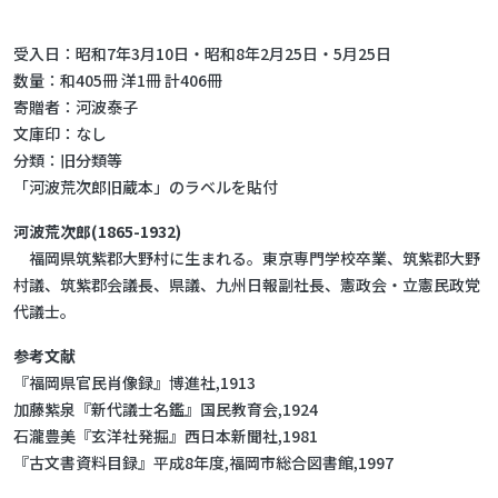
受入日：昭和7年3月10日・昭和8年2月25日・5月25日
数量：和405冊 洋1冊 計406冊
寄贈者：河波泰子
文庫印：なし
分類：旧分類等
「河波荒次郎旧蔵本」のラベルを貼付
河波荒次郎(1865-1932)
福岡県筑紫郡大野村に生まれる。東京専門学校卒業、筑紫郡大野
村議、筑紫郡会議長、県議、九州日報副社長、憲政会・立憲民政党
代議士。
参考文献
『福岡県官民肖像録』博進社,1913
加藤紫泉『新代議士名鑑』国民教育会,1924
石瀧豊美『玄洋社発掘』西日本新聞社,1981
『古文書資料目録』平成8年度,福岡市総合図書館,1997