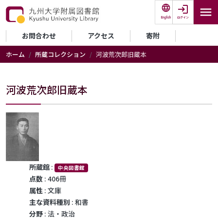
メインコンテンツに移動
ログイン
English
セカンダリーメニュー
お問合わせ
アクセス
寄附
ホーム
所蔵コレクション
河波荒次郎旧蔵本
河波荒次郎旧蔵本
所蔵館
:
中央図書館
点数
: 406冊
属性
: 文庫
主な資料種別
: 和書
分野
: 法・政治