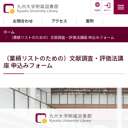
メインコンテンツに移動
ログイン
English
セカンダリーメニュー
お問合わせ
アクセス
寄附
ホーム
（業績リストのための）文献調査・評価法講座 申込みフォーム
（業績リストのための）文献調査・評価法講
座 申込みフォーム