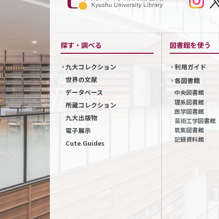
探す・調べる
図書館を使う
九大コレクション
利用ガイド
世界の文献
各図書館
データベース
中央図書館
理系図書館
所蔵コレクション
医学図書館
九大出版物
芸術工学図書館
筑紫図書館
電子展示
記録資料館
Cute.Guides