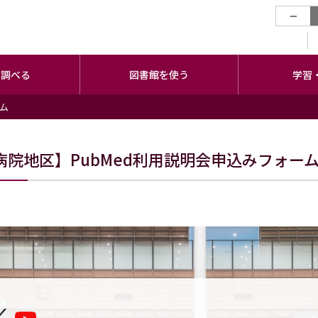
−
・調べる
図書館を使う
学習
ーム
病院地区】PubMed利用説明会申込みフォー