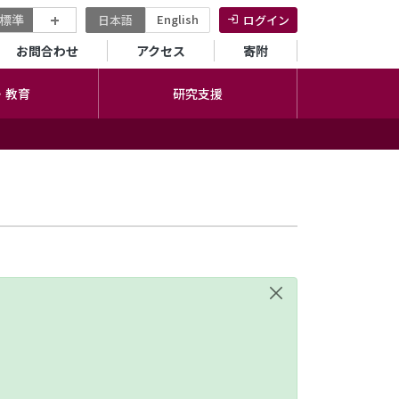
+
標準
English
日本語
ログイン
セカンダリーメニュー
お問合わせ
アクセス
寄附
・教育
研究支援