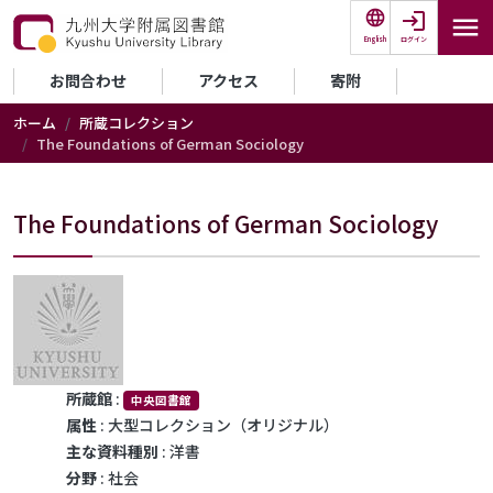
メインコンテンツに移動
ログイン
English
セカンダリーメニュー
お問合わせ
アクセス
寄附
ホーム
所蔵コレクション
The Foundations of German Sociology
The Foundations of German Sociology
所蔵館
:
中央図書館
属性
: 大型コレクション（オリジナル）
主な資料種別
: 洋書
分野
: 社会