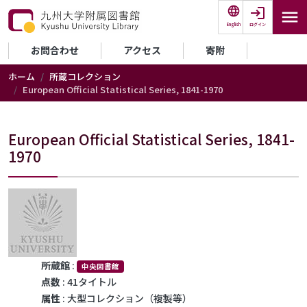
メインコンテンツに移動
ログイン
English
セカンダリーメニュー
お問合わせ
アクセス
寄附
ホーム
所蔵コレクション
European Official Statistical Series, 1841-1970
European Official Statistical Series, 1841-
1970
所蔵館
:
中央図書館
点数
: 41タイトル
属性
: 大型コレクション（複製等）