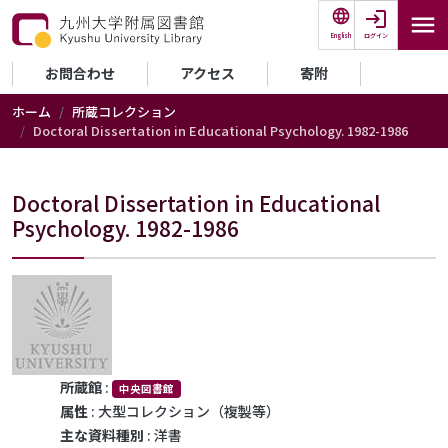
メインコンテンツに移動
ログイン
English
セカンダリーメニュー
お問合わせ
アクセス
寄附
ホーム
所蔵コレクション
Doctoral Dissertation in Educational Psychology. 1982-1986
Doctoral Dissertation in Educational
Psychology. 1982-1986
所蔵館
:
中央図書館
属性
: 大型コレクション（複製等）
主な資料種別
: 洋書