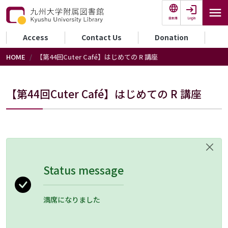
Skip to main content
Login
日本語
セカンダリーメニュー
Access
Contact Us
Donation
HOME
【第44回Cuter Café】はじめての R 講座
【第44回Cuter Café】はじめての R 講座
Status message
満席になりました