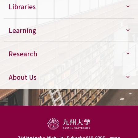
Libraries
Learning
Research
About Us
744 Motooka, Nishi-ku, Fukuoka 819-0395, Japan