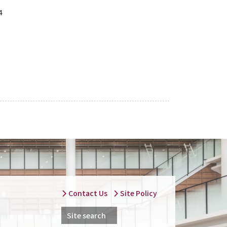
4
Contact Us
Site Policy
Site search