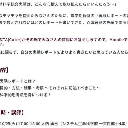
然科学総合実験は、どんな心構えで取り組んだらいいんだろう…」
なモヤモヤを抱えたみなさんのために、毎学期恒例の「実験レポートの
まで数えきれないほどのレポートを書いてきた、百戦錬磨の先輩である図書
館TA(Cuter)がその場でみなさんの質問にお答えしますので、Mood
い。
生に限らず、自分の実験レポートをよりよく書きたいと思っている人な
内容】
実験レポートとは？
目的・方法・結果・考察 ～それぞれに記述すべきこと～
科学的思考法を身につける！
日時・講師】
10/25(火) 17:00-18:00 大西 湧己（システム生命科学府 一貫性博士4年