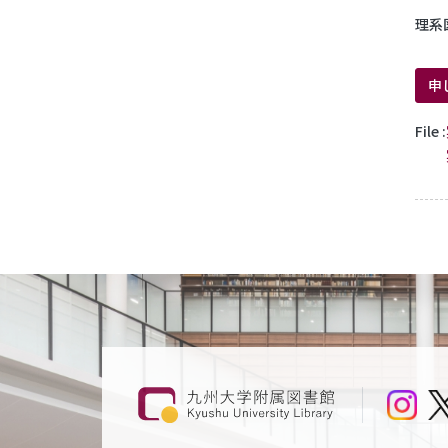
理系
申
File