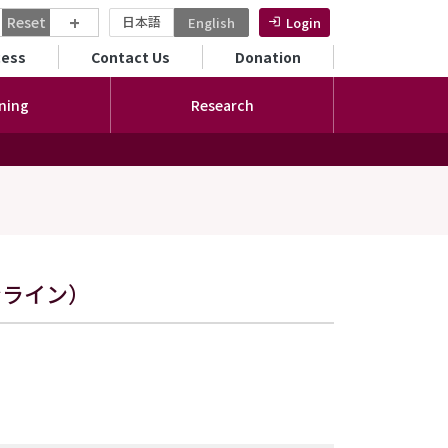
+
Reset
日本語
English
Login
ンダリーメニュー
cess
Contact Us
Donation
ning
Research
ンライン）