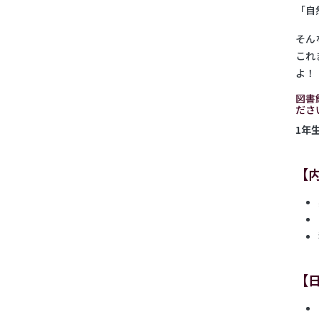
「自
そん
これ
よ！
図書
ださ
1年
【
【