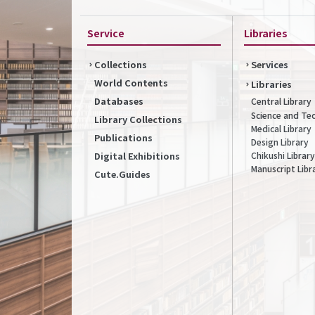
Service
Libraries
Collections
Services
World Contents
Libraries
Databases
Central Library
Science and Te
Library Collections
Medical Library
Publications
Design Library
Chikushi Library
Digital Exhibitions
Manuscript Libr
Cute.Guides