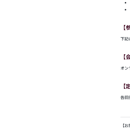
【
下記
【
オン
【
各回
【お