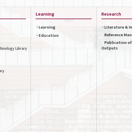
Learning
Research
Learning
Literature & 
Reference Ma
Education
Publication o
Outputs
chnology Library
ary