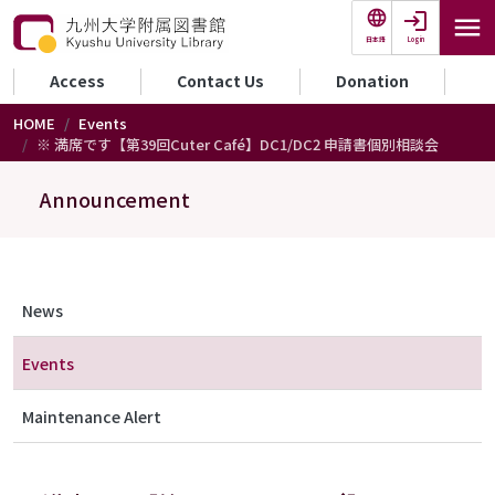
Skip to main content
Login
日本語
セカンダリーメニュー
Access
Contact Us
Donation
HOME
Events
※ 満席です【第39回Cuter Café】DC1/DC2 申請書個別相談会
Announcement
メニュー（アナウンス）
News
Events
Maintenance Alert