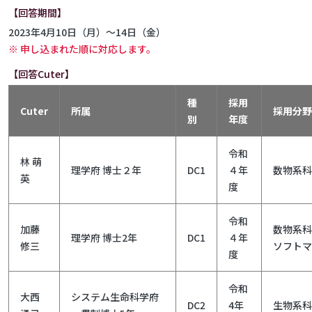
【回答期間】
2023年4月10日（月）～14日（金）
※ 申し込まれた順に対応します。
【回答Cuter】
種
採用
Cuter
所属
採用分野
別
年度
令和
林 萌
理学府 博士２年
DC1
４年
数物系科
英
度
令和
加藤
数物系科
理学府 博士2年
DC1
４年
修三
ソフトマ
度
令和
大西
システム生命科学府
DC2
4年
生物系科