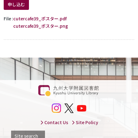
申し込む
File
cutercafe39_ポスター.pdf
cutercafe39_ポスター.png
Contact Us
Site Policy
Site search