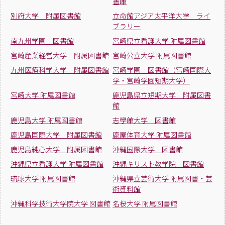
書館
別府大学 附属図書館
立命館アジア太平洋大学 ライ
ブラリー
南九州学園 図書館
宮崎県立看護大学 附属図書館
宮崎産業経営大学 附属図書館
宮崎公立大学 附属図書館
九州医療科学大学 附属図書館
宮崎学園 図書館（宮崎国際大
学・宮崎学園短期大学）
宮崎大学 附属図書館
鹿児島県立短期大学 附属図書
館
鹿児島大学 附属図書館
志學館大学 図書館
鹿児島国際大学 附属図書館
鹿屋体育大学 附属図書館
鹿児島純心大学 附属図書館
沖縄国際大学 図書館
沖縄県立看護大学 附属図書館
沖縄キリスト教学院 図書館
琉球大学 附属図書館
沖縄県立芸術大学 附属図書・芸
術資料館
沖縄科学技術大学院大学 図書館
名桜大学 附属図書館