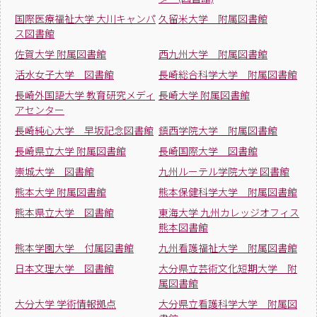
国際医療福祉大学 大川キャンパ
久留米大学 附属図書館
ス図書館
佐賀大学 附属図書館
西九州大学 附属図書館
活水女子大学 図書館
長崎総合科学大学 附属図書館
長崎外国語大学 教育研究メディ
長崎大学 附属図書館
アセンター
長崎純心大学 早坂記念図書館
鎮西学院大学 附属図書館
長崎県立大学 附属図書館
長崎国際大学 図書館
崇城大学 図書館
九州ルーテル学院大学 図書館
熊本大学 附属図書館
熊本保健科学大学 附属図書館
熊本県立大学 図書館
東海大学 九州カレッジオフィス
熊本図書館
熊本学園大学 付属図書館
九州看護福祉大学 附属図書館
日本文理大学 図書館
大分県立芸術文化短期大学 附
属図書館
大分大学 学術情報拠点
大分県立看護科学大学 附属図