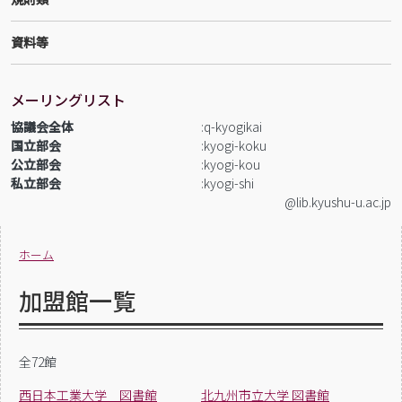
資料等
メーリングリスト
協議会全体
q-kyogikai
国立部会
kyogi-koku
公立部会
kyogi-kou
私立部会
kyogi-shi
@lib.kyushu-u.ac.jp
ホーム
加盟館一覧
全72館
西日本工業大学 図書館
北九州市立大学 図書館