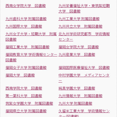
西南女学院大学 図書館
九州栄養福祉大学・東筑紫短期
大学 図書館
九州歯科大学 附属図書館
九州工業大学 附属図書館
九州国際大学 図書館
九州共立大学 附属図書館
九州女子大学・短期大学 附属
北九州学術研究都市 学術情報
図書館
センター
福岡工業大学 附属図書館
福岡女学院大学 図書館
福岡教育大学 学術情報センター
九州産業大学 図書館
図書館
福岡女子大学 附属図書館
福岡国際医療福祉大学 図書館
福岡大学 図書館
中村学園大学 メディアセンタ
ー
西南学院大学 図書館
純真学園大学 図書館
第一薬科大学 図書館
九州情報大学 附属図書館
筑紫女学園大学 附属図書館
九州大学 附属図書館
福岡県立大学 附属図書館
久留米工業大学 学術情報セン
ター(図書館)